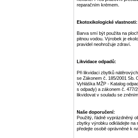
reparačním krémem.
Ekotoxikologické vlastnosti:
Barva smí být použita na ploch
pitnou vodou. Výrobek je ekol
pravidel neohrožuje zdraví.
Likvidace odpadů:
Při likvidaci zbytků nátěrovýc
se Zákonem č. 185/2001 Sb. O
Vyhláška MŽP - Katalog odpa
s odpady) a zákonem č. 477/2
likvidovat v souladu se zněn
Naše doporučení:
Použitý, řádně vyprázdněný o
zbytky výrobku odkládejte na
předejte osobě oprávněné k n