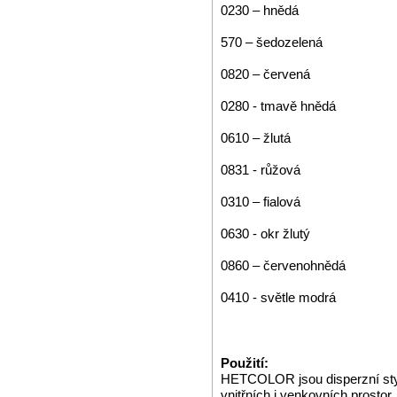
0230 – hnědá
570 – šedozelená
0820 – červená
0280 - tmavě hnědá
0610 – žlutá
0831 - růžová
0310 – fialová
0630 - okr žlutý
0860 – červenohnědá
0410 - světle modrá
Použití:
HETCOLOR jsou disperzní styr
vnitřních i venkovních prostor