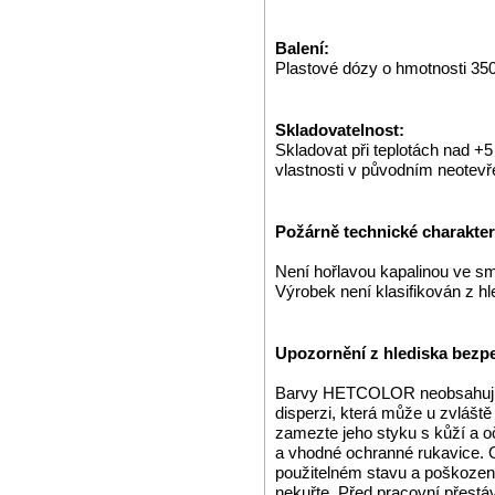
Balení:
Plastové dózy o hmotnosti 350
Skladovatelnost:
Skladovat při teplotách nad +
vlastnosti v původním neotev
Požárně technické charakteri
Není hořlavou kapalinou ve s
Výrobek není klasifikován z h
Upozornění z hlediska bezpe
Barvy HETCOLOR neobsahují o
disperzi, která může u zvláště 
zamezte jeho styku s kůží a 
a vhodné ochranné rukavice. 
použitelném stavu a poškozené 
nekuřte. Před pracovní přestá