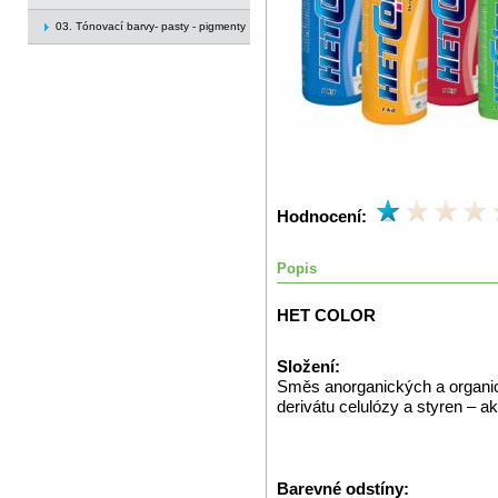
03. Tónovací barvy- pasty - pigmenty
Hodnocení:
Popis
HET COLOR
Složení:
Směs anorganických a organický
derivátu celulózy a styren – a
Barevné odstíny: