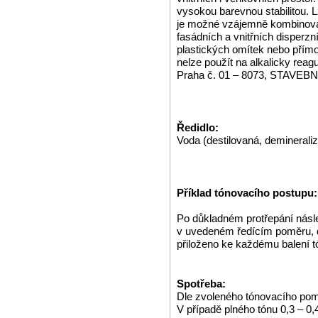
vysokou barevnou stabilitou. L
je možné vzájemně kombinova
fasádních a vnitřních disperzní
plastických omítek nebo přím
nelze použít na alkalicky rea
Praha č. 01 – 8073, STAVE
Ředidlo:
Voda (destilovaná, demineraliz
Příklad tónovacího postupu:
Po důkladném protřepání násl
v uvedeném ředícím poměru, dl
přiloženo ke každému balení t
Spotřeba:
Dle zvoleného tónovacího pom
V případě plného tónu 0,3 – 0