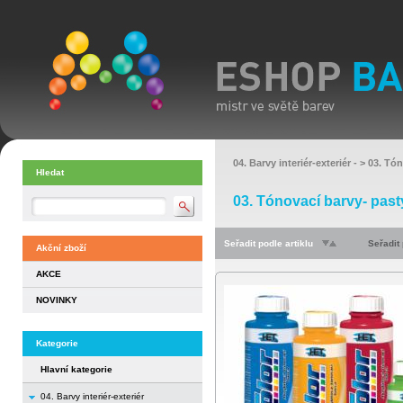
04. Barvy interiér-exteriér
- >
03. Tón
Hledat
03. Tónovací barvy- past
Seřadit podle artiklu
Seřadit
Akční zboží
AKCE
NOVINKY
Kategorie
Hlavní kategorie
04. Barvy interiér-exteriér