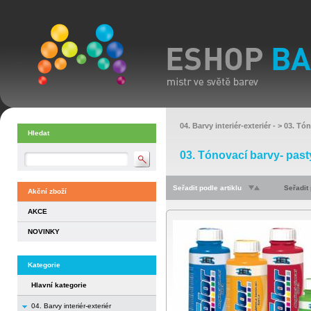
04. Barvy interiér-exteriér
- >
03. Tón
Hledat
03. Tónovací barvy- past
Seřadit podle artiklu
Seřadit
Akční zboží
AKCE
NOVINKY
Kategorie
Hlavní kategorie
04. Barvy interiér-exteriér