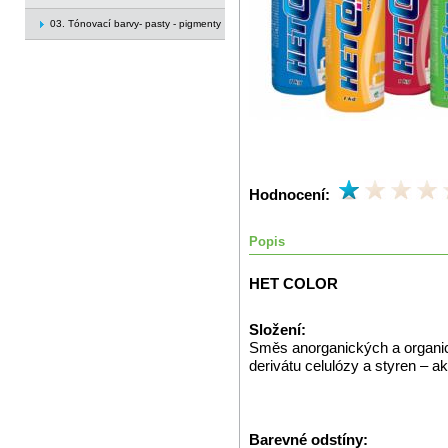
03. Tónovací barvy- pasty - pigmenty
Hodnocení:
Popis
HET COLOR
Složení:
Směs anorganických a organický
derivátu celulózy a styren – a
Barevné odstíny: