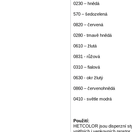
0230 – hnědá
570 – šedozelená
0820 – červená
0280 - tmavě hnědá
0610 – žlutá
0831 - růžová
0310 – fialová
0630 - okr žlutý
0860 – červenohnědá
0410 - světle modrá
Použití:
HETCOLOR jsou disperzní styr
vnitřních i venkovních prostor