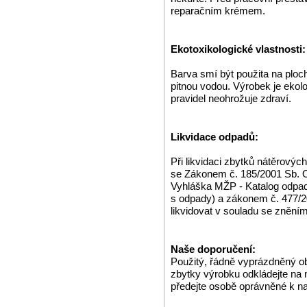
reparačním krémem.
Ekotoxikologické vlastnosti:
Barva smí být použita na ploch
pitnou vodou. Výrobek je ekol
pravidel neohrožuje zdraví.
Likvidace odpadů:
Při likvidaci zbytků nátěrovýc
se Zákonem č. 185/2001 Sb. O
Vyhláška MŽP - Katalog odpa
s odpady) a zákonem č. 477/2
likvidovat v souladu se zněn
Naše doporučení:
Použitý, řádně vyprázdněný o
zbytky výrobku odkládejte na
předejte osobě oprávněné k n