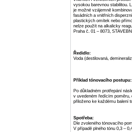
vysokou barevnou stabilitou. L
je možné vzájemně kombinova
fasádních a vnitřních disperzní
plastických omítek nebo přím
nelze použít na alkalicky rea
Praha č. 01 – 8073, STAVE
Ředidlo:
Voda (destilovaná, demineraliz
Příklad tónovacího postupu:
Po důkladném protřepání násl
v uvedeném ředícím poměru, dl
přiloženo ke každému balení t
Spotřeba:
Dle zvoleného tónovacího pom
V případě plného tónu 0,3 – 0