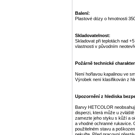
Balení:
Plastové dózy o hmotnosti 350
Skladovatelnost:
Skladovat při teplotách nad +
vlastnosti v původním neotev
Požárně technické charakteri
Není hořlavou kapalinou ve s
Výrobek není klasifikován z h
Upozornění z hlediska bezpe
Barvy HETCOLOR neobsahují o
disperzi, která může u zvláště 
zamezte jeho styku s kůží a 
a vhodné ochranné rukavice. 
použitelném stavu a poškozené 
nekuřte. Před pracovní přestá