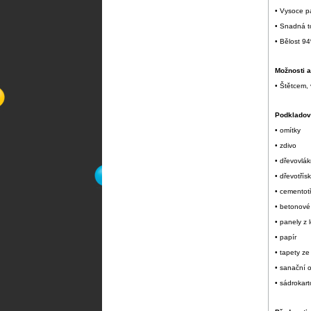
• Vysoce p
• Snadná t
• Bělost 9
Možnosti a
• Štětcem, 
Podkladový
• omítky
• zdivo
• dřevovlák
• dřevotřís
• cementot
• betonové
• panely z
• papír
• tapety ze
• sanační 
• sádrokar