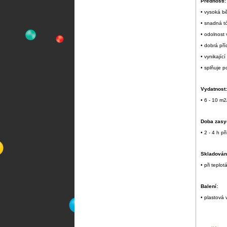
Přednosti:
• vysoká b
• snadná t
• odolnost 
• dobrá př
• vynikají
• splňuje 
Vydatnost:
• 6 - 10 m2
Doba zasy
• 2 - 4 h p
Skladován
• při tepl
Balení:
• plastová 