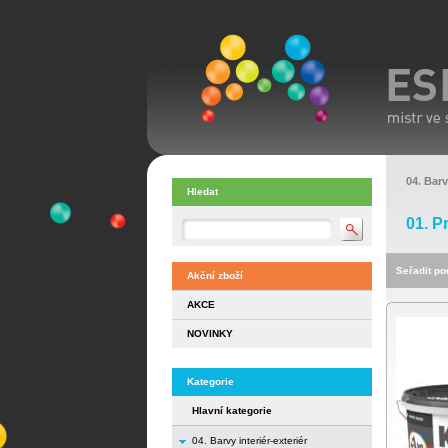
04. Barv
Hledat
01. P
Seřadit pod
Akční zboží
AKCE
NOVINKY
Kategorie
Hlavní kategorie
04. Barvy interiér-exteriér