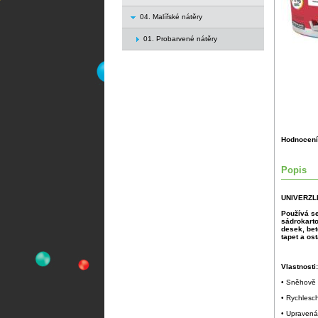
04. Malířské nátěry
01. Probarvené nátěry
Hodnocení
Popis
UNIVERZL
Používá se
sádrokarto
desek, bet
tapet a os
Vlastnosti:
• Sněhově b
• Rychlesc
• Upravená 