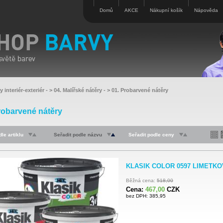
Domů
AKCE
Nákupní košík
Nápověda
y interiér-exteriér
- >
04. Malířské nátěry
- >
01. Probarvené nátěry
robarvené nátěry
le artiklu
Seřadit podle názvu
Seřadit podle ceny
KLASIK COLOR 0597 LIMETKOV
Běžná cena:
518,00
Cena:
467,00
CZK
bez DPH: 385,95