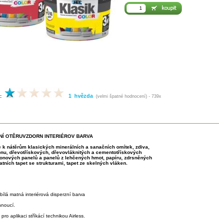
1 hvězda
:
(velmi špatné hodnocení) - 739x
NÍ OTĚRUVZDORN INTERIÉROV BARVA
 k nátěrům klasických minerálních a sanačních omítek, zdiva,
nu, dřevotřískových, dřevovláknitých a cementotřískových
onových panelů a panelů z lehčených hmot, papíru, zdrsněných
tatních tapet se strukturami, tapet ze skelných vláken.
ílá matná interiérová disperzní barva
hnoucí.
pro aplikaci stříkácí technikou Airless.