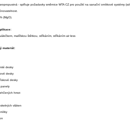
aropropustná - splňuje požadavky směrnice WTA CZ pro použití na sanační omítkové systémy (sd
ónovatelnost.
4% (MgO).
plikace:
válečkem, malířskou štětkou, stříkáním, stříkáním air less
 materiál:
nité desky
kové desky
řískové desky
 panely
 lehčených hmot
 skelných vláken
omítky
ton