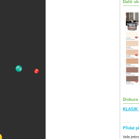
Další ob
Diskuze
KLASIK
Přidat p
Vaše jmén