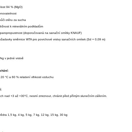
ělost 94 % (MgO)
ónovatelnost
vůči otěru za sucha
ídržnost k minerálním podkladům
cí paropropustnost (doporučovaná na sanační omítky KNAUF)
požadavky směrnice WTA pro povrchové vrstvy sanačních omítek (Sd = 0,09 m)
/kg v jedné vrstvě
chání:
ři 20 °C a 60 % relativní vlhkosti vzduchu
í:
otách nad +3 až +30°C, nesmí zmrznout, chránit před přímým slunečním zářením.
vědra 1,5 kg, 4 kg, 5 kg, 7 kg, 12 kg, 15 kg, 30 kg