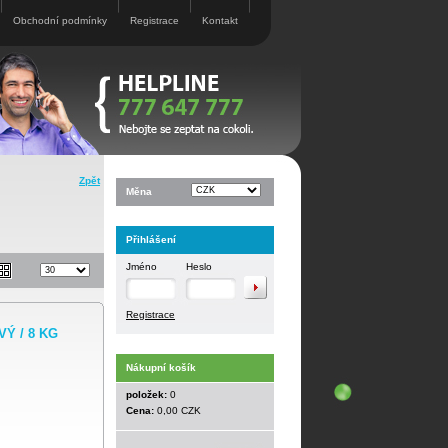
Obchodní podmínky
Registrace
Kontakt
Zpět
Měna
Přihlášení
Jméno
Heslo
Registrace
Ý / 8 KG
Nákupní košík
položek:
0
Cena:
0,00 CZK