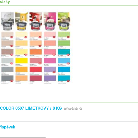
rázky
 COLOR 0597 LIMETKOVÝ / 8 KG
(příspěvků: 0)
říspěvek
o