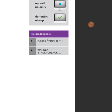
Nejprodávanější
1.
S-6006 ŘEDIDLO / 1 L
2.
WARNEX
STRUKTURLACK ...