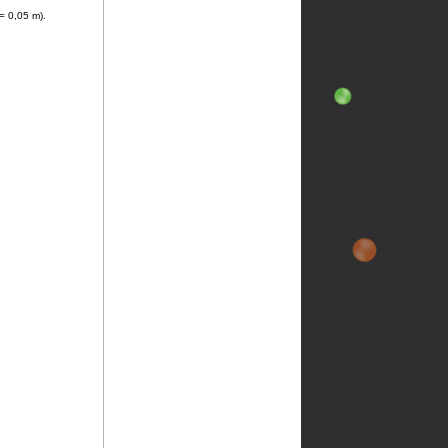
= 0,05 m).