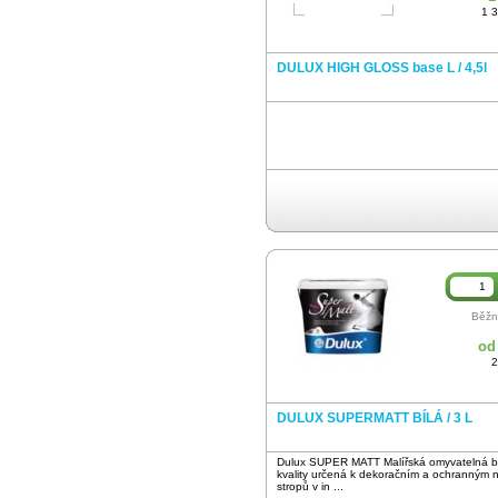
1 
DULUX HIGH GLOSS base L / 4,5l
Běžn
od
2
DULUX SUPERMATT BÍLÁ / 3 L
Dulux SUPER MATT Malířská omyvatelná b
kvality určená k dekoračním a ochranným 
stropů v in ...