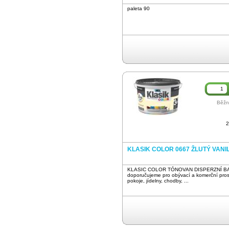
paleta 90
Běžn
2
KLASIK COLOR 0667 ŽLUTÝ VANIL
KLASIC COLOR TÓNOVAN DISPERZNÍ BA
doporučujeme pro obývací a komerční pros
pokoje, jídelny, chodby, ...