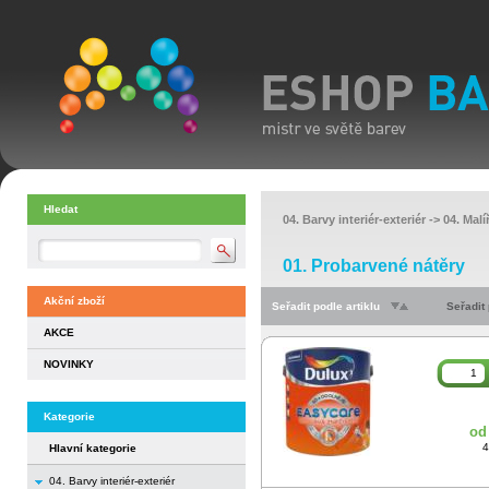
Hledat
04. Barvy interiér-exteriér
->
04. Malí
01. Probarvené nátěry
Akční zboží
Seřadit podle artiklu
Seřadit
AKCE
NOVINKY
Kategorie
od
4
Hlavní kategorie
04. Barvy interiér-exteriér