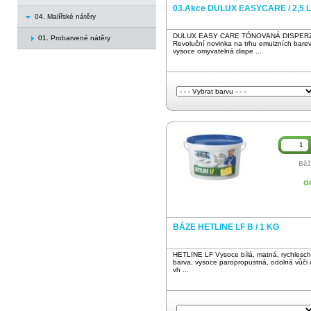
03.Akce DULUX EASYCARE / 2,5 L
04. Malířské nátěry
DULUX EASY CARE TÓNOVANÁ DISPERZ
01. Probarvené nátěry
Revoluční novinka na trhu emulzních bare
vysoce omyvatelná dispe ...
Běž
o
BÁZE HETLINE LF B / 1 KG
HETLINE LF Vysoce bílá, matná, rychlesch
barva, vysoce paropropustná, odolná vůči 
vh ...