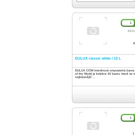
Běžn
6
DULUX classic white / 10 L
DULUX COW interiérová omyvatelná barva 
of the World je kolekce 40 barev, které se in
nejkrásnější ...
1