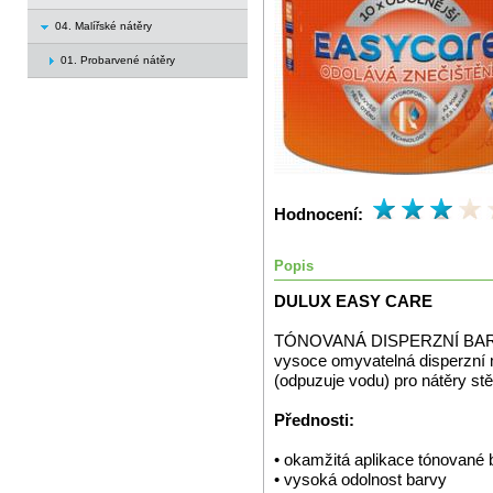
04. Malířské nátěry
01. Probarvené nátěry
Hodnocení:
Popis
DULUX EASY CARE
TÓNOVANÁ DISPERZNÍ BARVA -
vysoce omyvatelná disperzní 
(odpuzuje vodu) pro nátěry stěn
Přednosti:
• okamžitá aplikace tónované 
• vysoká odolnost barvy