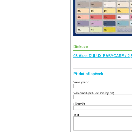
Diskuze
03.Akce DULUX EASYCARE / 2,
Přidat příspěvek
Vaše jméno
Váš email (nebude zveřejněn)
Předmět
Text