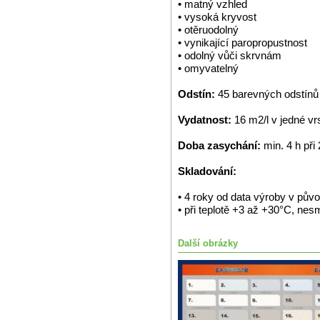
• matný vzhled
• vysoká kryvost
• otěruodolný
• vynikající paropropustnost
• odolný vůči skrvnám
• omyvatelný
Odstín:
45 barevných odstínů
Vydatnost:
16 m2/l v jedné vr
Doba zasychání:
min. 4 h při
Skladování:
• 4 roky od data výroby v pů
• při teplotě +3 až +30°C, ne
Další obrázky