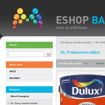
04. Barvy interiér-exteriér
- >
04. Mal
Hledat
01. Probarvené nátěry
Seřadit podle artiklu
Seřadit
Akční zboží
AKCE
NOVINKY
Kategorie
Hlavní kategorie
04. Barvy interiér-exteriér