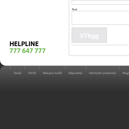
Text
Domů
AKCE
Nákupní košík
Nápověda
Obchodní podmínky
Regi