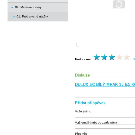
04. Malířské nátěry
01. Probarvené nátěry
3
Hodnocení:
Diskuze
DULUX EC BÍLÝ MRAK 1 / 6,5 K
Přidat příspěvek
Vaše jméno
Váš email (nebude zveřejněn)
Předmět