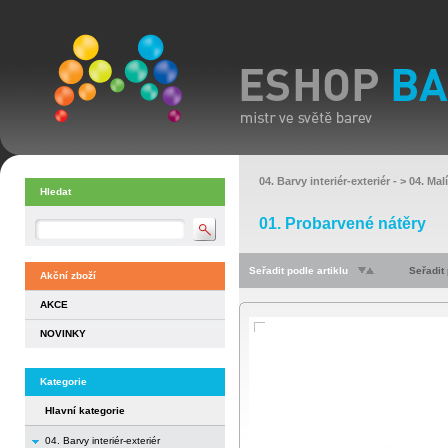
04. Barvy interiér-exteriér
- >
04. Mal
Hledat
01. Probarvené nátěry
Seřadit podle artiklu
Seřadit
Akční zboží
AKCE
NOVINKY
Kategorie
Hlavní kategorie
04. Barvy interiér-exteriér