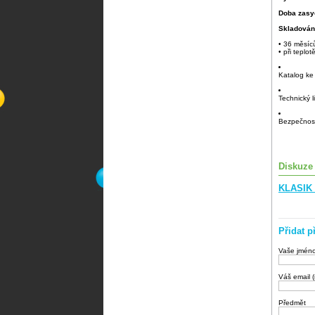
Doba zasy
Skladován
• 36 měsíc
• při tepl
Katalog ke
Technický l
Bezpečnost
Diskuze
KLASIK
Přidat p
Vaše jmén
Váš email 
Předmět