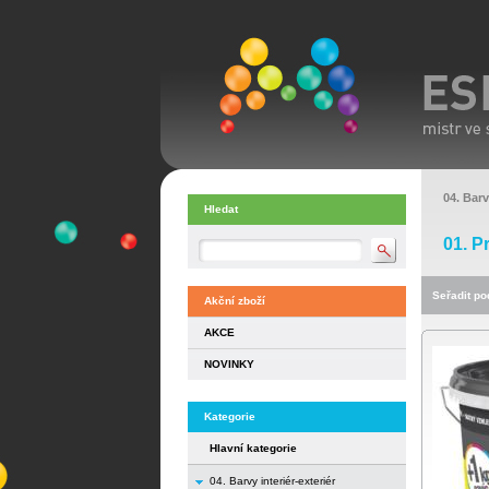
04. Barv
Hledat
01. P
Seřadit pod
Akční zboží
AKCE
NOVINKY
Kategorie
Hlavní kategorie
04. Barvy interiér-exteriér