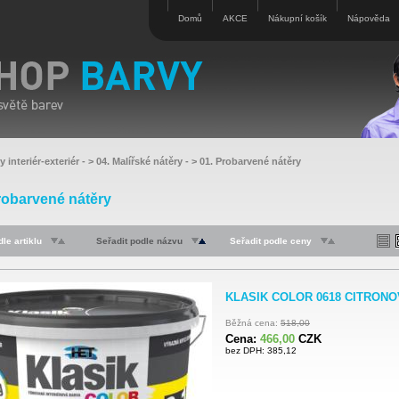
Domů
AKCE
Nákupní košík
Nápověda
y interiér-exteriér
- >
04. Malířské nátěry
- >
01. Probarvené nátěry
robarvené nátěry
le artiklu
Seřadit podle názvu
Seřadit podle ceny
KLASIK COLOR 0618 CITRONOV
Běžná cena:
518,00
Cena:
466,00
CZK
bez DPH: 385,12