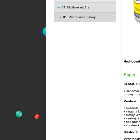
04. Malířské nátěry
01. Probarvené nátěry
Hodnocení
Popis
KLASIC C
TÓNOVAN DI
prodejní pr
Přednosti:
• okamžitá
• výrazná k
• matný vz
• vynikajíc
• odolnost 
• vhodná k
Odstín:
16
Vydatnost