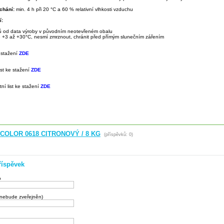
chání:
min. 4 h při 20 °C a 60 % relativní vlhkosti vzduchu
í:
ů od data výroby v původním neotevřeném obalu
otě +3 až +30°C, nesmí zmrznout, chránit před přímým slunečním zářením
 stažení
ZDE
ist ke stažení
ZDE
ní list ke stažení
ZDE
 COLOR 0618 CITRONOVÝ / 8 KG
(příspěvků: 0)
říspěvek
o
(nebude zveřejněn)