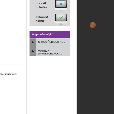
Nejprodávanější
1.
S-6006 ŘEDIDLO / 1 L
2.
WARNEX
STRUKTURLACK ...
by, kanceláře,