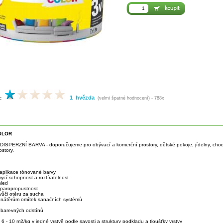
1 hvězda
:
(velmi špatné hodnocení) - 788x
OLOR
SPERZNÍ BARVA - doporučujeme pro obývací a komerční prostory, dětské pokoje, jídelny, chod
ostory.
 aplikace tónované barvy
rycí schopnost a roztíratelnost
hled
í paropropustnost
vůči otěru za sucha
 nátěrům omítek sanačních systémů
 barevných odstínů
:
6 - 10 m2/kg v jedné vrstvě podle savosti a struktury podkladu a tloušťky vrstvy