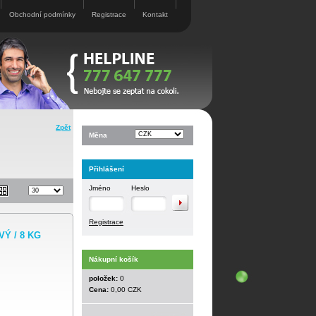
Obchodní podmínky
Registrace
Kontakt
Zpět
Měna
Přihlášení
Jméno
Heslo
Registrace
Ý / 8 KG
Nákupní košík
položek:
0
Cena:
0,00 CZK