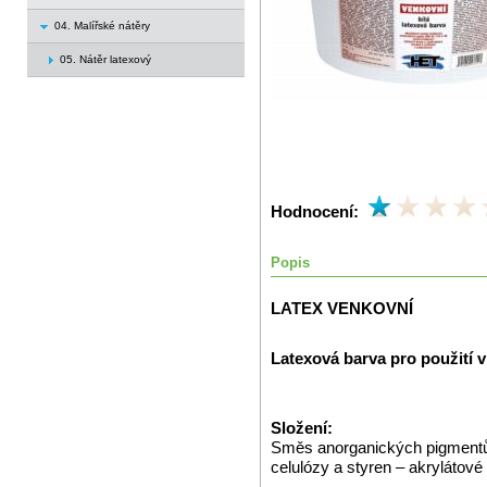
04. Malířské nátěry
05. Nátěr latexový
Hodnocení:
Popis
LATEX VENKOVNÍ
Latexová barva pro použití v
Složení:
Směs anorganických pigmentů a 
celulózy a styren – akrylátové