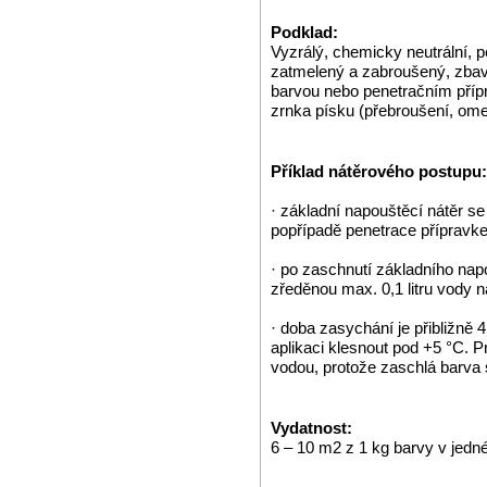
Podklad:
Vyzrálý, chemicky neutrální,
zatmelený a zabroušený, zbav
barvou nebo penetračním pří
zrnka písku (přebroušení, ome
Příklad nátěrového postupu:
· základní napouštěcí nátěr se
popřípadě penetrace přípra
· po zaschnutí základního nap
zředěnou max. 0,1 litru vody n
· doba zasychání je přibližně 4
aplikaci klesnout pod +5 °C. 
vodou, protože zaschlá barva 
Vydatnost:
6 – 10 m2 z 1 kg barvy v jedné