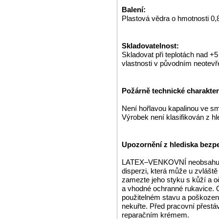
Balení:
Plastová vědra o hmotnosti 0,8
Skladovatelnost:
Skladovat při teplotách nad +
vlastnosti v původním neotev
Požárně technické charakteri
Není hořlavou kapalinou ve s
Výrobek není klasifikován z h
Upozornění z hlediska bezpe
LATEX–VENKOVNÍ neobsahuje o
disperzi, která může u zvláště 
zamezte jeho styku s kůží a 
a vhodné ochranné rukavice. 
použitelném stavu a poškozené 
nekuřte. Před pracovní přestá
reparačním krémem.