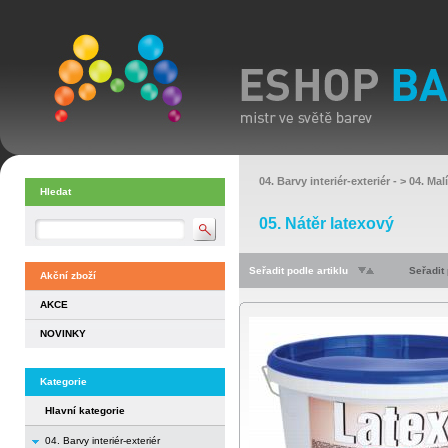
04. Barvy interiér-exteriér
- >
04. Mal
Hledat
05. Nátěr latexový
Seřadit podle artiklu
Seřadit
Akční zboží
AKCE
NOVINKY
Kategorie
Hlavní kategorie
04. Barvy interiér-exteriér