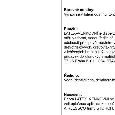
Barevné odstíny:
Vyrábí se v bílém odstínu, t
Použití:
LATEX–VENKOVNÍ je disperzní
otěruvzdorná, vodou ředitelná
odolností proti povětrnostním 
dřevotřískových, dřevovlákni
z lehčených hmot a jiných sav
přídavek do klasických malíř
TZÚS Praha č. 01 – 894, S
Ředidlo:
Voda (destilovaná, demineraliz
Nanášení:
Barva LATEX–VENKOVNÍ se nan
velkoplošnou aplikaci lze použ
AIRLESSCO firmy STORCH.