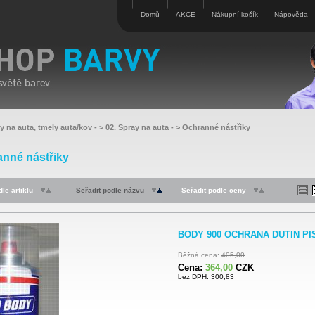
Domů
AKCE
Nákupní košík
Nápověda
y na auta, tmely auta/kov
- >
02. Spray na auta
- >
Ochranné nástřiky
nné nástřiky
le artiklu
Seřadit podle názvu
Seřadit podle ceny
BODY 900 OCHRANA DUTIN PIS
Běžná cena:
405,00
Cena:
364,00
CZK
bez DPH: 300,83