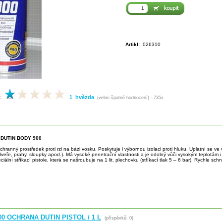
Artikl:
026310
1 hvězda
:
(velmi špatné hodnocení) - 735x
DUTIN BODY 900
chranný prostředek proti rzi na bázi vosku. Poskytuje i výbornou izolaci proti hluku. Uplatní se ve
dveře, prahy, sloupky apod.). Má vysoké penetrační vlastnosti a je odolný vůči vysokým teplotám 
iální stříkací pistole, která se našroubuje na 1 lit. plechovku (stříkací tlak 5 – 6 bar). Rychle sc
0 OCHRANA DUTIN PISTOL / 1 L
(příspěvků: 0)