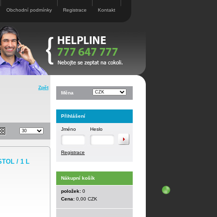
Obchodní podmínky
Registrace
Kontakt
Zpět
Měna
Přihlášení
Jméno
Heslo
Registrace
TOL / 1 L
Nákupní košík
položek:
0
Cena:
0,00 CZK