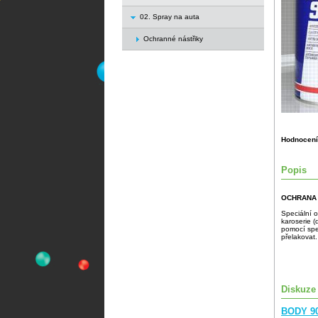
02. Spray na auta
Ochranné nástřiky
Hodnocení
Popis
OCHRANA 
Speciální o
karoserie (
pomocí spec
přelakovat.
Diskuze
BODY 90