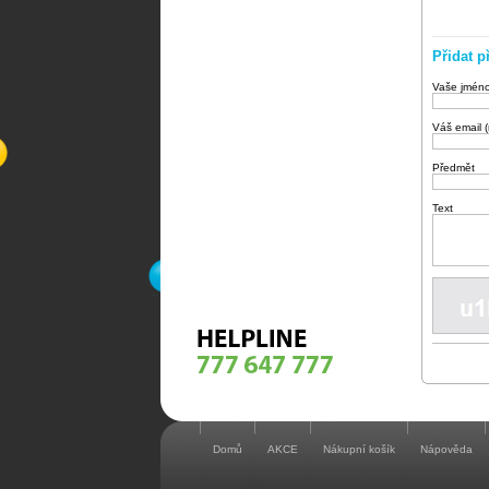
Přidat p
Vaše jmén
Váš email 
Předmět
Text
Domů
AKCE
Nákupní košík
Nápověda