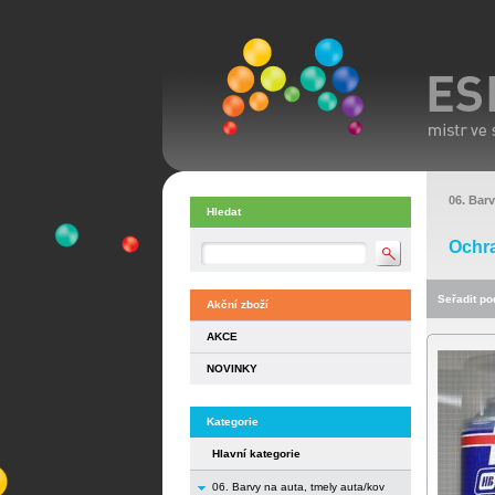
06. Barv
Hledat
Ochra
Seřadit pod
Akční zboží
AKCE
NOVINKY
Kategorie
Hlavní kategorie
06. Barvy na auta, tmely auta/kov