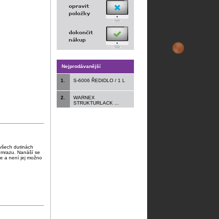
Nejprodávanější
1.
S-6006 ŘEDIDLO / 1 L
2.
WARNEX
STRUKTURLACK ...
 všech dutinách
i mrazu. Nanáší se
hne a není jej možno