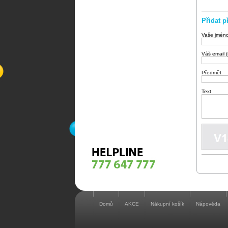
Přidat p
Vaše jmén
Váš email 
Předmět
Text
Domů
AKCE
Nákupní košík
Nápověda