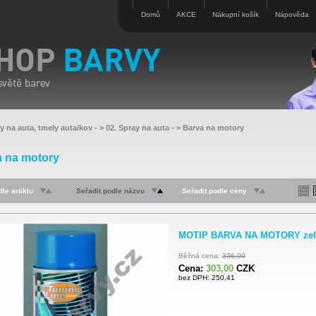
Domů
AKCE
Nákupní košík
Nápověda
y na auta, tmely auta/kov
- >
02. Spray na auta
- >
Barva na motory
 na motory
le artiklu
Seřadit podle názvu
Seřadit podle ceny
MOTIP BARVA NA MOTORY zelen
Běžná cena:
336,00
Cena:
303,00
CZK
bez DPH: 250,41