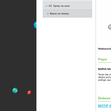
02. Spray na auta
Barva na motory
Hodnocení
Popis
BARVA N
Tento lak m
vlivům poča
snižuje zac
Diskuze
MOTIP B