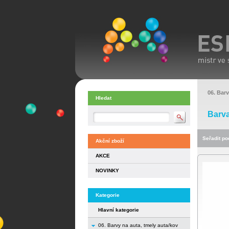
06. Barv
Hledat
Barva
Seřadit pod
Akční zboží
AKCE
NOVINKY
Kategorie
Hlavní kategorie
06. Barvy na auta, tmely auta/kov