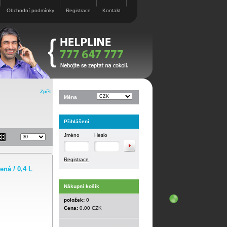
Obchodní podmínky
Registrace
Kontakt
Zpět
Měna
Přihlášení
Jméno
Heslo
Registrace
á / 0,4 L
Nákupní košík
položek:
0
Cena:
0,00 CZK