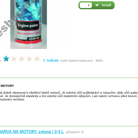
1 hvězda
:
(velmi špatné hodnocení) - 4844x
A MOTORY
á dobré vlastnosti k ošetření bloků motorů. Je odolný vůči poškrábání a nárazům, dále vůči paliv
sí. Je dostatečně elastický a tím odolný vůči teplotním výkyvům. Lak nabízí ochranu před korozí, 
hytávání nečistot.
ARVA NA MOTORY zelená / 0,4 L
(příspěvků: 0)