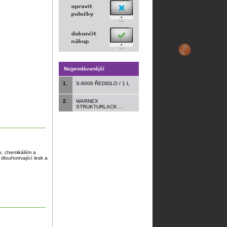
Nejprodávanější
1.
S-6006 ŘEDIDLO / 1 L
2.
WARNEX
STRUKTURLACK ...
u, chemikáliím a
dlouhotrvající lesk a