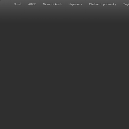
Domů
AKCE
Nákupní košík
Nápověda
Obchodní podmínky
Regi