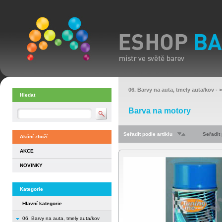
06. Barvy na auta, tmely auta/kov
- 
Hledat
Barva na motory
Seřadit podle artiklu
Seřadit
Akční zboží
AKCE
NOVINKY
Kategorie
Hlavní kategorie
06. Barvy na auta, tmely auta/kov