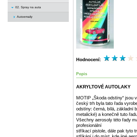
02. Spray na auta
Autoemaily
Hodnocení:
Popis
AKRYLTOVÉ AUTOLAKY
MOTIP „Škoda odstíny“ jsou vy
český trh byla tato řada vyrob
odstíny: černá, bílá, základní 
metalické) a konečně tuto řad
Všechny aerosoly této řady mají
profesionální
stříkací pistole, dále pak tyto
stříkání i do míst, kde jiné aer