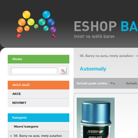
06. Barvy na auta, tmely auta/kov
- 
Hledat
Autoemaily
Seřadit podle artiklu
Seřadit
Akční zboží
AKCE
NOVINKY
Kategorie
Hlavní kategorie
06. Barvy na auta, tmely auta/kov