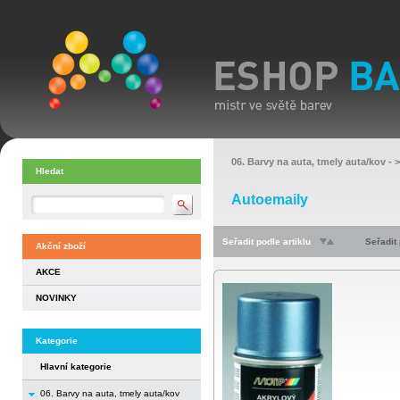
06. Barvy na auta, tmely auta/kov
- 
Hledat
Autoemaily
Seřadit podle artiklu
Seřadit
Akční zboží
AKCE
NOVINKY
Kategorie
Hlavní kategorie
06. Barvy na auta, tmely auta/kov