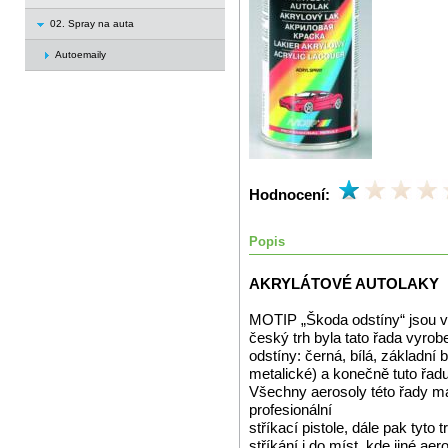
02. Spray na auta
Autoemaily
Hodnocení:
Popis
AKRYLÁTOVÉ AUTOLAKY
MOTIP „Škoda odstíny“ jsou vy
český trh byla tato řada vyrob
odstíny: černá, bílá, základní 
metalické) a konečně tuto řad
Všechny aerosoly této řady mají
profesionální
stříkací pistole, dále pak tyto
stříkání i do míst, kde jiné aer