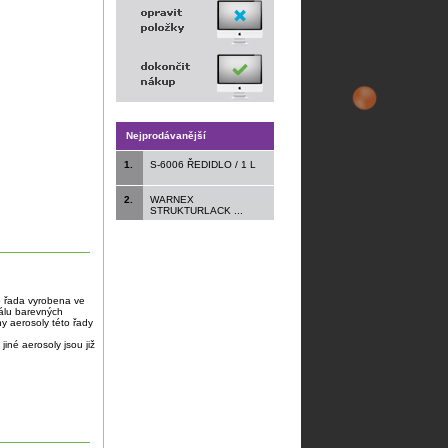
Nejprodávanější
1.
S-6006 ŘEDIDLO / 1 L
2.
WARNEX
STRUKTURLACK ...
to řada vyrobena ve
kálu barevných
y aerosoly této řady
jiné aerosoly jsou již