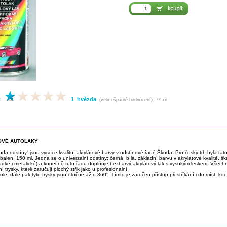
1 hvězda
:
(velmi špatné hodnocení) - 917x
OVÉ AUTOLAKY
a odstíny“ jsou vysoce kvalitní akrylátové barvy v odstínové řadě Škoda. Pro český trh byla ta
balení 150 ml. Jedná se o univerzální odstíny: černá, bílá, základní barvu v akrylátové kvalitě, š
adké i metalické) a konečně tuto řadu doplňuje bezbarvý akrylátový lak s vysokým leskem. Všechn
í trysky, které zaručují plochý střik jako u profesionální
stole, dále pak tyto trysky jsou otočné až o 360°. Tímto je zaručen přístup při stříkání i do míst, kde 