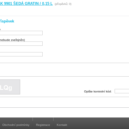
 9901 ŠEDÁ GRATIN / 0,15 L
(příspěvků: 0)
říspěvek
o
(nebude zveřejněn)
Opište kontrolní kód:
Obchodní podmínky
Registrace
Kontakt