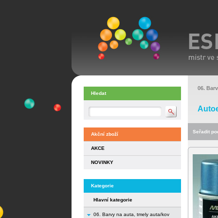
06. Barv
Hledat
Auto
Seřadit pod
Akční zboží
AKCE
NOVINKY
Kategorie
Hlavní kategorie
06. Barvy na auta, tmely auta/kov