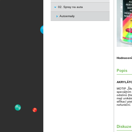
02. Spray na auta
Autoemaily
Hodnocení
Popis
AKRYLÁT
MOTIP „Škod
speciálním 
odstínů (hl
mají unikátn
stříkací pi
nefunkční.
Diskuze