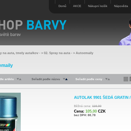
Domů
AKCE
Nákupní košík
Nápověda
y na auta, tmely auta/kov
- >
02. Spray na auta
- >
Autoemaily
emaily
le artiklu
Seřadit podle názvu
Seřadit podle ceny
AUTOLAK 9901 ŠEDÁ GRATIN / 
Běžná cena:
116,00
Cena:
105,00
CZK
bez DPH: 86,78