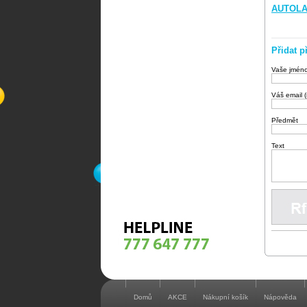
AUTOLAK
Přidat p
Vaše jmén
Váš email 
Předmět
Text
Domů
AKCE
Nákupní košík
Nápověda