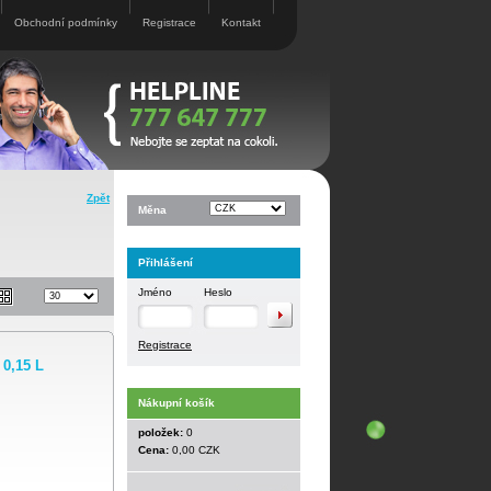
Obchodní podmínky
Registrace
Kontakt
Zpět
Měna
Přihlášení
Jméno
Heslo
Registrace
0,15 L
Nákupní košík
položek:
0
Cena:
0,00 CZK