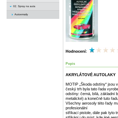
02. Spray na auta
Autoemaily
Hodnocení:
Popis
AKRYLÁTOVÉ AUTOLAKY
MOTIP „Škoda odstíny“ jsou vy
český trh byla tato řada vyrob
odstíny: černá, bílá, základní 
metalické) a konečně tuto řad
Všechny aerosoly této řady mají
profesionální
stříkací pistole, dále pak tyto
stříkání i do míst, kde jiné aer