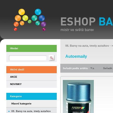
06. Barvy na auta, tmely auta/kov
- 
Hledat
Autoemaily
Seřadit podle artiklu
Seřadit
Akční zboží
AKCE
NOVINKY
Kategorie
Hlavní kategorie
06. Barvy na auta, tmely auta/kov