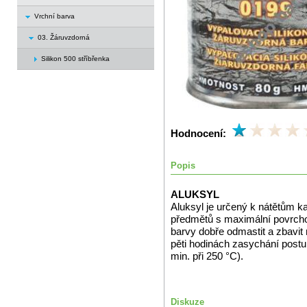
Vrchní barva
03. Žáruvzdorná
Silikon 500 stříbřenka
Hodnocení:
Popis
ALUKSYL
Aluksyl je určený k nátětům ka
předmětů s maximální povrcho
barvy dobře odmastit a zbavit
pěti hodinách zasychání postu
min. při 250 °C).
Diskuze