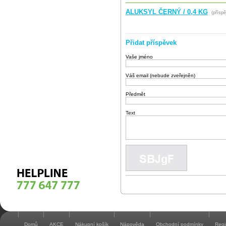
ALUKSYL ČERNÝ / 0,4 KG
(příspě
Přidat příspěvek
Vaše jméno
Váš email (nebude zveřejněn)
Předmět
Text
Domů
AKCE
Nákupní košík
Nápověda
Obchodní podmínky
Regi