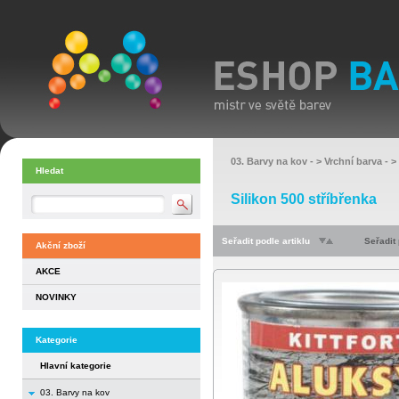
03. Barvy na kov
- >
Vrchní barva
- >
Hledat
Silikon 500 stříbřenka
Seřadit podle artiklu
Seřadit
Akční zboží
AKCE
NOVINKY
Kategorie
Hlavní kategorie
03. Barvy na kov