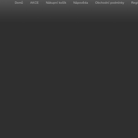
Domů
AKCE
Nákupní košík
Nápověda
Obchodní podmínky
Regi