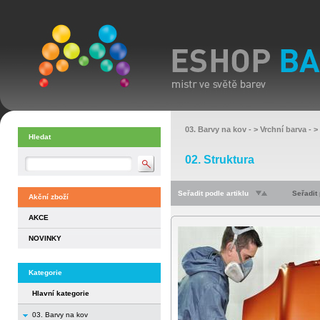
03. Barvy na kov
- >
Vrchní barva
- >
Hledat
02. Struktura
Seřadit podle artiklu
Seřadit
Akční zboží
AKCE
NOVINKY
Kategorie
Hlavní kategorie
03. Barvy na kov