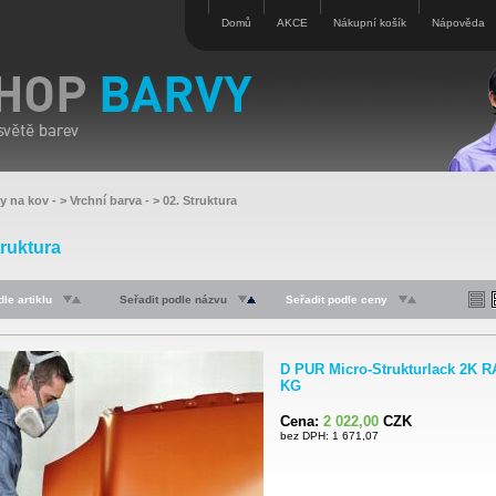
Domů
AKCE
Nákupní košík
Nápověda
vy na kov
- >
Vrchní barva
- >
02. Struktura
truktura
le artiklu
Seřadit podle názvu
Seřadit podle ceny
D PUR Micro-Strukturlack 2K R
KG
Cena:
2 022,00
CZK
bez DPH: 1 671,07