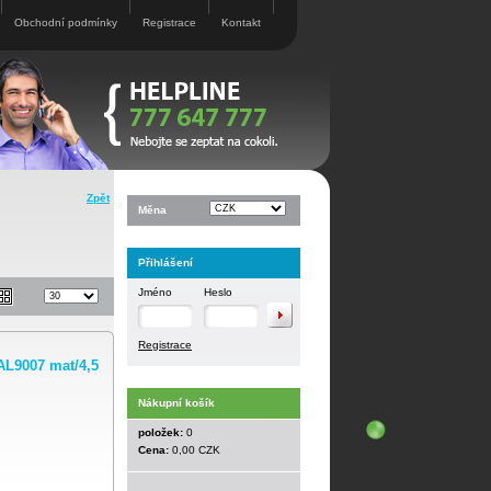
Obchodní podmínky
Registrace
Kontakt
Zpět
Měna
Přihlášení
Jméno
Heslo
Registrace
AL9007 mat/4,5
Nákupní košík
položek:
0
Cena:
0,00 CZK