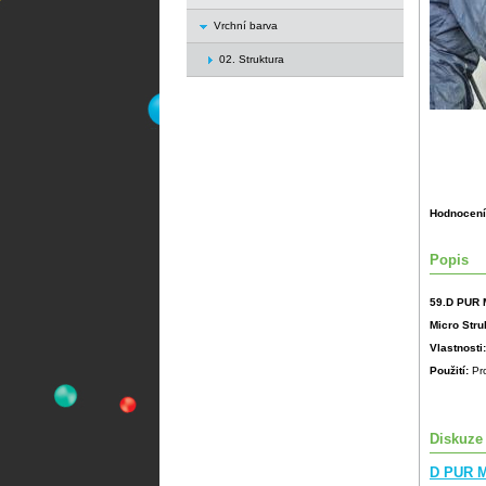
Vrchní barva
02. Struktura
Hodnocení
Popis
59.D PUR M
Micro Stru
Vlastnosti
Použití:
Pr
Diskuze
D PUR M