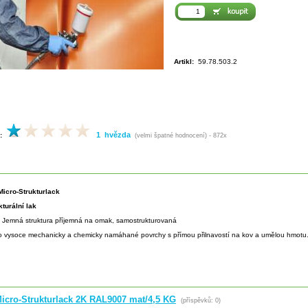
Artikl:
59.78.503.2
1 hvězda
:
(velmi špatné hodnocení) - 872x
icro-Strukturlack
kturální lak
:
Jemná struktura příjemná na omak, samostrukturovaná
o vysoce mechanicky a chemicky namáhané povrchy s přímou přilnavostí na kov a umělou hmotu
icro-Strukturlack 2K RAL9007 mat/4,5 KG
(příspěvků: 0)