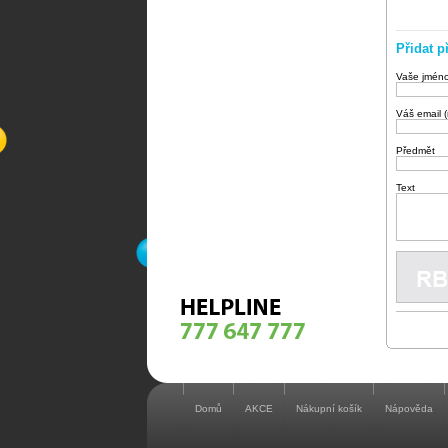
Přidat p
Vaše jmén
Váš email 
Předmět
Text
Domů
AKCE
Nákupní košík
Nápověda