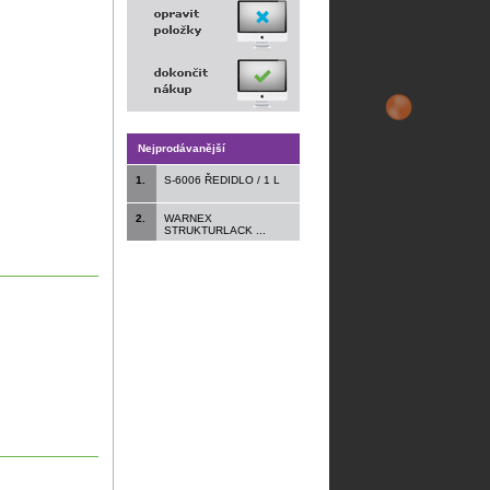
Nejprodávanější
1.
S-6006 ŘEDIDLO / 1 L
2.
WARNEX
STRUKTURLACK ...
.