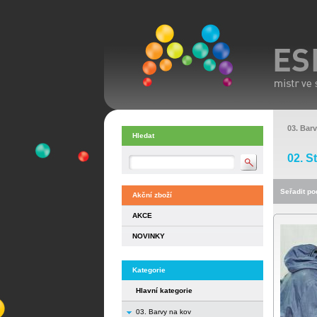
03. Bar
Hledat
02. S
Seřadit pod
Akční zboží
AKCE
NOVINKY
Kategorie
Hlavní kategorie
03. Barvy na kov