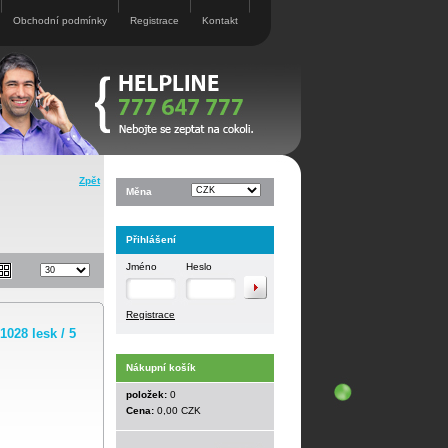
Obchodní podmínky
Registrace
Kontakt
Zpět
Měna
Přihlášení
Jméno
Heslo
Registrace
028 lesk / 5
Nákupní košík
položek:
0
Cena:
0,00 CZK