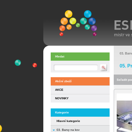
03. Bar
Hledat
05. P
Seřadit pod
Akční zboží
AKCE
NOVINKY
Kategorie
Hlavní kategorie
03. Barvy na kov