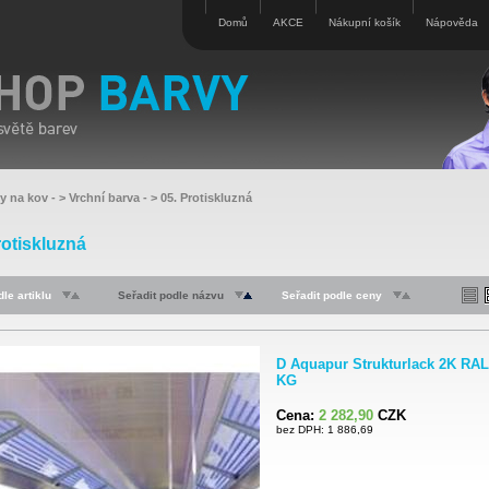
Domů
AKCE
Nákupní košík
Nápověda
vy na kov
- >
Vrchní barva
- >
05. Protiskluzná
rotiskluzná
le artiklu
Seřadit podle názvu
Seřadit podle ceny
D Aquapur Strukturlack 2K RAL1
KG
Cena:
2 282,90
CZK
bez DPH: 1 886,69