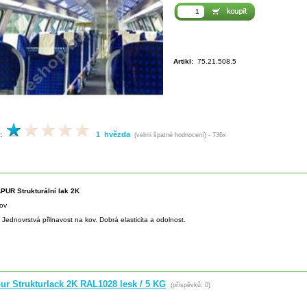
Artikl:
75.21.508.5
1 hvězda
:
(velmi špatné hodnocení) - 736x
PUR Strukturální lak 2K
ov
:
Jednovrstvá přilnavost na kov. Dobrá elasticita a odolnost.
ur Strukturlack 2K RAL1028 lesk / 5 KG
(příspěvků: 0)