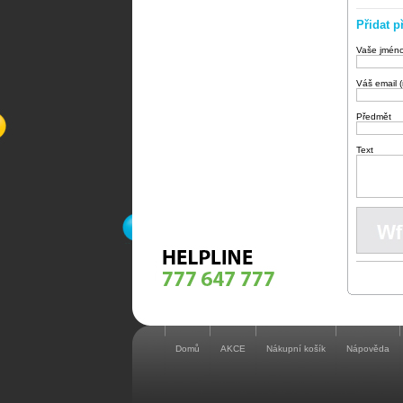
Přidat p
Vaše jmén
Váš email 
Předmět
Text
Domů
AKCE
Nákupní košík
Nápověda