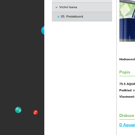
Vrchní barva
05. Protiskluzná
Hodnocení
Popis
75.5 AQUA
Podklad:
k
Vlastnosti
Diskuze
D Aquap