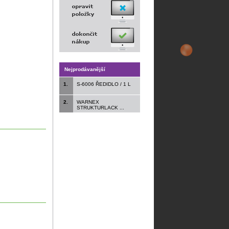
Nejprodávanější
1.
S-6006 ŘEDIDLO / 1 L
2.
WARNEX
STRUKTURLACK ...