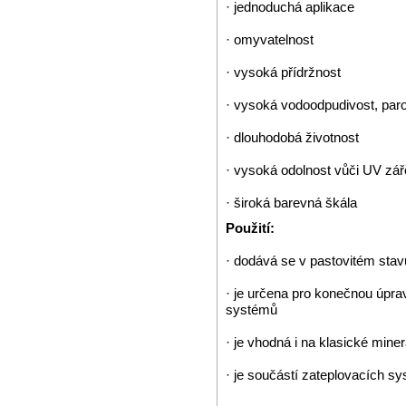
· jednoduchá aplikace
· omyvatelnost
· vysoká přídržnost
· vysoká vodoodpudivost, par
· dlouhodobá životnost
· vysoká odolnost vůči UV zář
· široká barevná škála
Použití:
· dodává se v pastovitém stavu
· je určena pro konečnou úpr
systémů
· je vhodná i na klasické mine
· je součástí zateplovacích