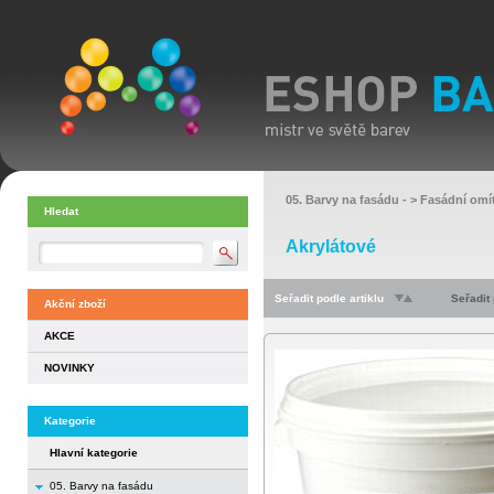
05. Barvy na fasádu
- >
Fasádní omí
Hledat
Akrylátové
Seřadit podle artiklu
Seřadit
Akční zboží
AKCE
NOVINKY
Kategorie
Hlavní kategorie
05. Barvy na fasádu