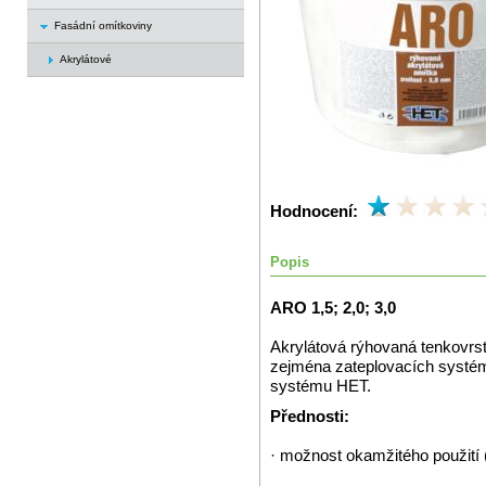
Fasádní omítkoviny
Akrylátové
Hodnocení:
Popis
ARO 1,5; 2,0; 3,0
Akrylátová rýhovaná tenkovrs
zejména zateplovacích systémů
systému HET.
Přednosti:
· možnost okamžitého použití 