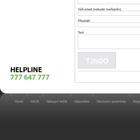
Váš email (nebude zveřejněn)
Předmět
Text
Domů
AKCE
Nákupní košík
Nápověda
Obchodní podmínky
Regi