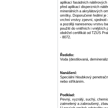
aplikací fasádních nátěrových
před aplikací disperzních nátě
minerálních a akrylátových o
omítky. Doporučené ředění je 
vrchní vrstvy zpevní, sjednot
a později nanesenou vrstvu ba
použití do vnitřních i vnější
obdržel certifikát od TZÚS
- 8072.
Ředidlo:
Voda (destilovaná, demineraliz
Nanášení:
Speciální hloubkový penetrač
nebo stříkáním.
Podklad:
Pevný, vyzrálý, suchý, chemi
zatmelený a zabroušený, zbav
U nových omítek odstraňte uv