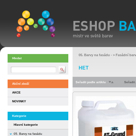
05. Barvy na fasádu
- >
Fasádní bar
Hledat
HET
Seřadit podle artiklu
Seřadit
Akční zboží
AKCE
NOVINKY
Kategorie
Hlavní kategorie
05. Barvy na fasádu