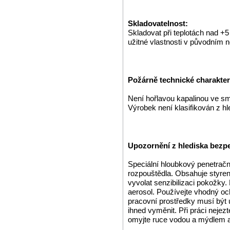
Skladovatelnost:
Skladovat při teplotách nad +
užitné vlastnosti v původním
Požárně technické charakteri
Není hořlavou kapalinou ve s
Výrobek není klasifikován z h
Upozornění z hlediska bezpe
Speciální hloubkový penetrač
rozpouštědla. Obsahuje styren-
vyvolat senzibilizaci pokožky.
aerosol. Používejte vhodný o
pracovní prostředky musí být 
ihned vyměnit. Při práci nejezt
omyjte ruce vodou a mýdlem 