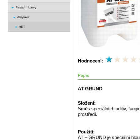
Fasádní barvy
Akrylové
HET
Hodnocení:
Popis
AT-GRUND
Složení:
Směs speciálních aditiv, fungi
prostředí.
Použití:
AT – GRUND je speciální hloub