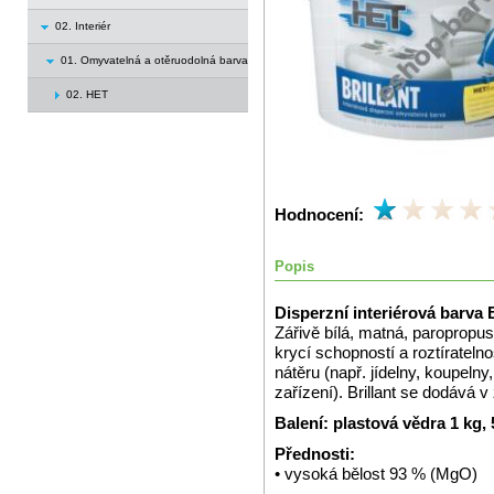
02. Interiér
01. Omyvatelná a otěruodolná barva
02. HET
Hodnocení:
Popis
Disperzní interiérová barva B
Zářivě bílá, matná, paropropus
krycí schopností a roztíratel
nátěru (např. jídelny, koupeln
zařízení). Brillant se dodává 
Balení: plastová vědra 1 kg,
Přednosti:
• vysoká bělost 93 % (MgO)