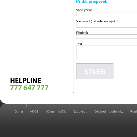
Přidat příspěvek
Vaše jméno
Váš email (nebude zveřejněn)
Předmět
Text
Domů
AKCE
Nákupní košík
Nápověda
Obchodní podmínky
Regi