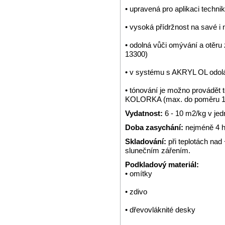
• upravená pro aplikaci technik
• vysoká přídržnost na savé i
• odolná vůči omývání a otěr
13300)
• v systému s AKRYL OL odol
• tónování je možno provádě
KOLORKA (max. do poměru 1:
Vydatnost:
6 - 10 m2/kg v jed
Doba zasychání:
nejméně 4 ho
Skladování:
při teplotách na
slunečním zářením.
Podkladový materiál:
• omítky
• zdivo
• dřevovláknité desky