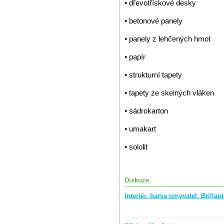
• dřevotřískové desky
• betonové panely
• panely z lehčených hmot
• papír
• strukturní tapety
• tapety ze skelných vláken
• sádrokarton
• umakart
• sololit
Diskuze
Interiér. barva omyvatel. Brilla