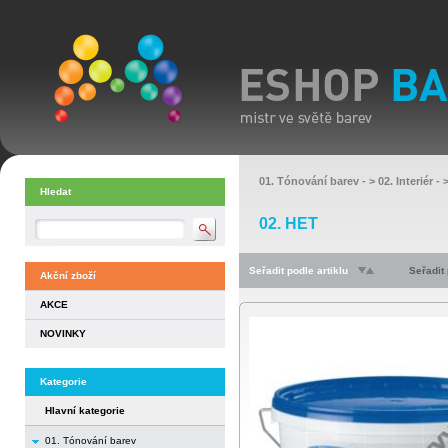
01. Tónování barev
- >
02. Interiér
- 
Hledat
02. HET
Seřadit podle artiklu
Seřadit
Akční zboží
AKCE
NOVINKY
Kategorie
Hlavní kategorie
01. Tónování barev