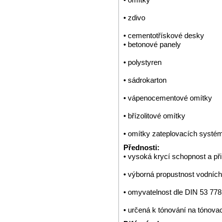
• zdivo
• cementotřískové desky
• betonové panely
• polystyren
• sádrokarton
• vápenocementové omítky
• břízolitové omítky
• omítky zateplovacích systé
Přednosti:
• vysoká krycí schopnost a při
• výborná propustnost vodních
• omyvatelnost dle DIN 53 77
• určená k tónování na tónovac