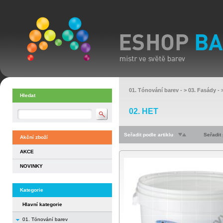
01. Tónování barev
- >
03. Fasády
- 
Hledat
02. HET
Seřadit podle artiklu
Seřadit
Akční zboží
AKCE
NOVINKY
Kategorie
Hlavní kategorie
01. Tónování barev