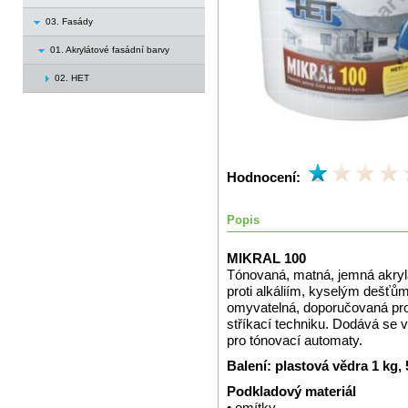
03. Fasády
01. Akrylátové fasádní barvy
02. HET
Hodnocení:
Popis
MIKRAL 100
Tónovaná, matná, jemná akrylá
proti alkáliím, kyselým dešť
omyvatelná, doporučovaná pro
stříkací techniku. Dodává se 
pro tónovací automaty.
Balení: plastová vědra 1 kg,
Podkladový materiál
• omítky