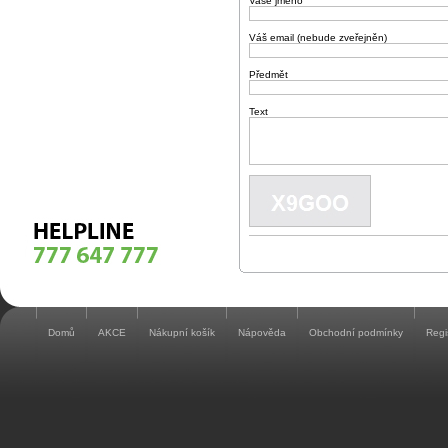
Vaše jméno
Váš email (nebude zveřejněn)
Předmět
Text
Domů
AKCE
Nákupní košík
Nápověda
Obchodní podmínky
Regi