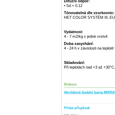
Difúzní odpor:
• Sd = 0.12
Tónovatelná dle vzorkovnic:
HET COLOR SYSTÉM III, EURO
Vydatnost:
4 - 7 m2/kg v jedné vrstvě
Doba zasychání:
4 - 24 h v závislosti na teplot
Skladování:
Při teplotách nad +3 až +30°
Diskuze
Akrylátová fasádní barva MIKR
Přidat příspěvek