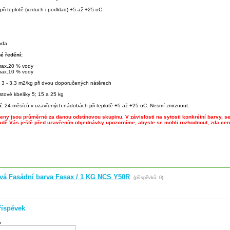
při teplotě (vzduch i podklad) +5 až +25 oC
oda
é ředění:
 max.20 % vody
 max.10 % vody
:
3 - 3,3 m2/kg při dvou doporučených nátěrech
stové kbelíky 5; 15 a 25 kg
í:
24 měsíců v uzavřených nádobách při teplotě +5 až +25 oC. Nesmí zmrznout.
ny jsou průměrné za danou odstínovou skupinu. V závislosti na sytosti konkrétní barvy, se
adě Vás ještě před uzavřením objednávky upozorníme, abyste se mohli rozhodnout, zda cen
ová Fasádní barva Fasax / 1 KG NCS Y50R
(příspěvků: 0)
říspěvek
o