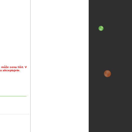
 může cena lišit. V
u akceptujete.