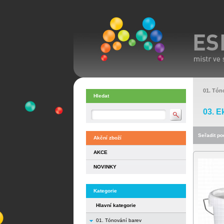
01. Tón
Hledat
03. E
Seřadit pod
Akční zboží
AKCE
NOVINKY
Kategorie
Hlavní kategorie
01. Tónování barev