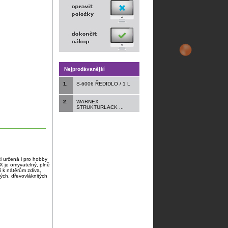
Nejprodávanější
1.
S-6006 ŘEDIDLO / 1 L
2.
WARNEX
STRUKTURLACK ...
ti určená i pro hobby
AX je omyvatelný, plně
í k nátěrům zdiva,
ch, dřevovláknitých