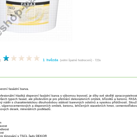
1 hvězda
:
(velmi špatné hodnocení) - 723x
perzní fasádní barva.
ofesionální hladká disperzní fasádní barva s výbornou kryvostí, je díky své skvělé zpracovatelnos
všech typech fasád, ale především je pro přetírání dekorativních omítek, břízolitů a betonů. FAS
ý nátěr s charakteristickou dlouhodobou stálostí barevných odstínů a vysokou přídržností. Slouž
 vápenocementových a disperzních omítek, betonu, lehčených stavebních hmot, cementotřískový
skových desek, minerálních podkladů.
m
navost
divost
ost
 pro tónování v TSCL řady DEKOR