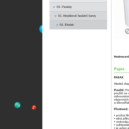
03. Fasády
01. Akrylátové fasádní barvy
03. Ekolak
Hodnocení
Popis
FASAX
Hladká dis
Použití:
Pr
použití na 
otěruvzdorn
vápenných,
a dřevotří
Přednosti:
• pružný fil
• silná přil
• vodoodpu
• světlostál
• je určen