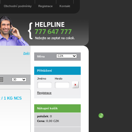
Obchodní podmínky
Registrace
Kontakt
Zpět
Měna
Přihlášení
Jméno
Heslo
Registrace
x / 1 KG NCS
Nákupní košík
položek:
0
Cena:
0,00 CZK