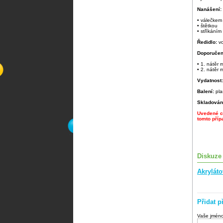
Nanášení:
• válečkem
• štětkou
• stříkáním
Ředidlo:
v
Doporučen
• 1. nátěr
• 2. nátěr
Vydatnost
Balení:
pla
Skladován
Uvedené ce
tomto příp
Diskuze
Akrylát
Přidat p
Vaše jmén