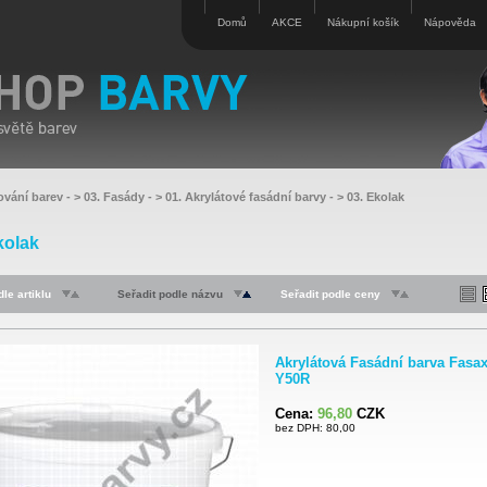
Domů
AKCE
Nákupní košík
Nápověda
ování barev
- >
03. Fasády
- >
01. Akrylátové fasádní barvy
- >
03. Ekolak
kolak
le artiklu
Seřadit podle názvu
Seřadit podle ceny
Akrylátová Fasádní barva Fasa
Y50R
Cena:
96,80
CZK
bez DPH: 80,00