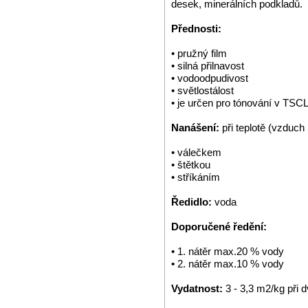
desek, minerálních podkladů.
Přednosti:
• pružný film
• silná přilnavost
• vodoodpudivost
• světlostálost
• je určen pro tónování v TS
Nanášení:
při teplotě (vzduch
• válečkem
• štětkou
• stříkáním
Ředidlo:
voda
Doporučené ředění:
• 1. nátěr max.20 % vody
• 2. nátěr max.10 % vody
Vydatnost:
3 - 3,3 m2/kg při