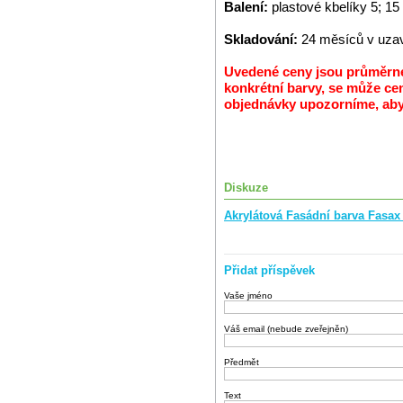
Balení:
plastové kbelíky 5; 15
Skladování:
24 měsíců v uzav
Uvedené ceny jsou průměrné 
konkrétní barvy, se může cen
objednávky upozorníme, abys
Diskuze
Akrylátová Fasádní barva Fasax
Přidat příspěvek
Vaše jméno
Váš email (nebude zveřejněn)
Předmět
Text