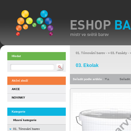
01. Tónování barev
- >
03. Fasády
- 
Hledat
03. Ekolak
Seřadit podle artiklu
Seřadit
Akční zboží
AKCE
NOVINKY
Kategorie
Hlavní kategorie
01. Tónování barev