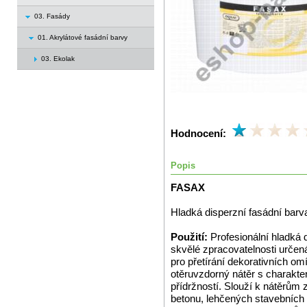
03. Fasády
01. Akrylátové fasádní barvy
03. Ekolak
Hodnocení:
Popis
FASAX
Hladká disperzní fasádní barv
Použití:
Profesionální hladká 
skvělé zpracovatelnosti určená
pro přetírání dekorativních om
otěruvzdorný nátěr s charakte
přídržností. Slouží k nátěrů
betonu, lehčených stavebních