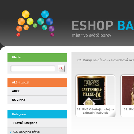
Hledat
02. Barvy na dřevo
->
Povrchová och
Akční zboží
AKCE
NOVINKY
01. PNZ Ošetřující olej na
02. PN
zahradní nábytek
Kategorie
Hlavní kategorie
02. Barvy na dřevo