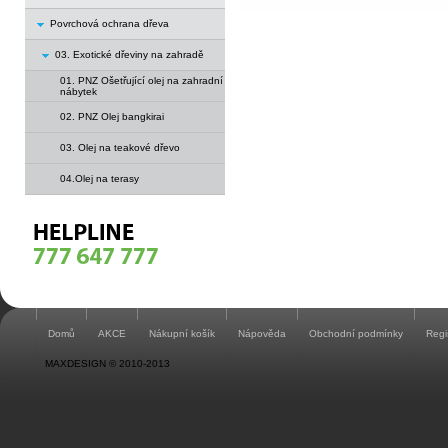
Povrchová ochrana dřeva
03. Exotické dřeviny na zahradě
01. PNZ Ošetřující olej na zahradní
nábytek
02. PNZ Olej bangkirai
03. Olej na teakové dřevo
04.Olej na terasy
Domů
AKCE
Nákupní košík
Nápověda
Obchodní podmínky
Regi
MAXDESIGN © 2010-2013