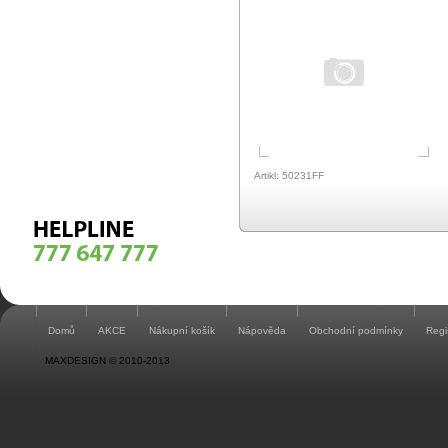
Artikl: 50231FF
Domů
AKCE
Nákupní košík
Nápověda
Obchodní podmínky
Regi
MAXDESIGN © 2010-2013