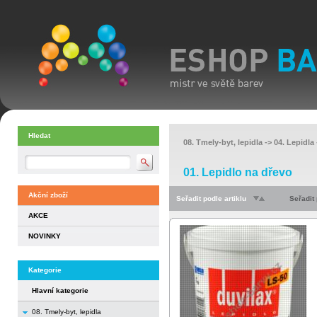
Hledat
08. Tmely-byt, lepidla
->
04. Lepidla 
01. Lepidlo na dřevo
Akční zboží
Seřadit podle artiklu
Seřadit
AKCE
NOVINKY
Kategorie
Hlavní kategorie
08. Tmely-byt, lepidla