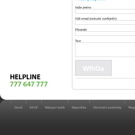
Vaše jméno
Váš email (nebude zveřejněn)
Předmět
Text
Domů
AKCE
Nákupní košík
Nápověda
Obchodní podmínky
Regi