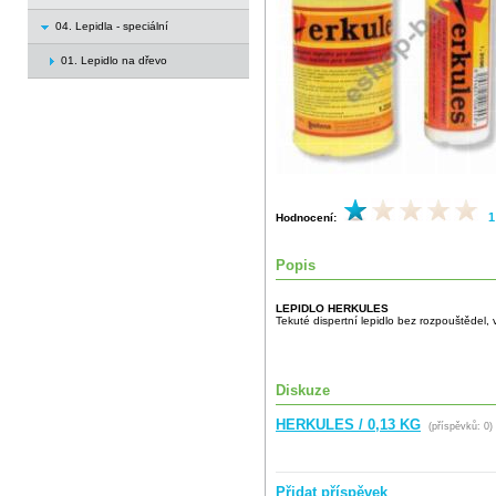
04. Lepidla - speciální
01. Lepidlo na dřevo
1
Hodnocení:
Popis
LEPIDLO HERKULES
Tekuté dispertní lepidlo bez rozpouštědel,
Diskuze
HERKULES / 0,13 KG
(příspěvků: 0)
Přidat příspěvek