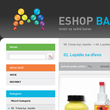
08. Tmely-byt, lepidla
- >
04. Lepidla
Hledat
01. Lepidlo na dřevo
Seřadit podle artiklu
Seřadit
Akční zboží
AKCE
NOVINKY
Kategorie
Hlavní kategorie
08. Tmely-byt, lepidla