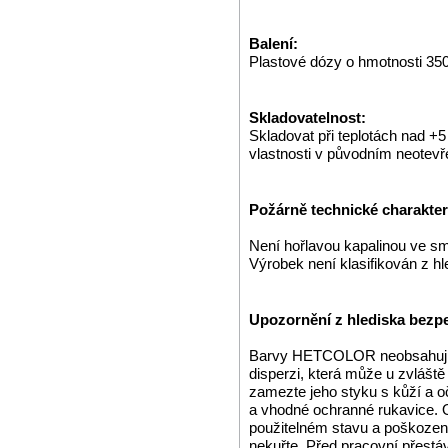
Balení:
Plastové dózy o hmotnosti 350
Skladovatelnost:
Skladovat při teplotách nad +
vlastnosti v původním neotev
Požárně technické charakteri
Není hořlavou kapalinou ve s
Výrobek není klasifikován z h
Upozornění z hlediska bezpe
Barvy HETCOLOR neobsahují o
disperzi, která může u zvláště 
zamezte jeho styku s kůží a 
a vhodné ochranné rukavice. 
použitelném stavu a poškozené 
nekuřte. Před pracovní přestá