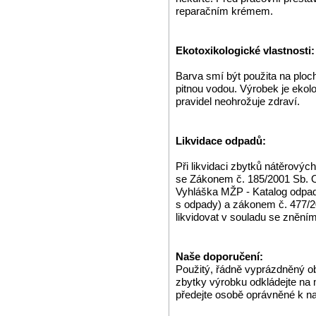
reparačním krémem.
Ekotoxikologické vlastnosti:
Barva smí být použita na ploch
pitnou vodou. Výrobek je ekol
pravidel neohrožuje zdraví.
Likvidace odpadů:
Při likvidaci zbytků nátěrovýc
se Zákonem č. 185/2001 Sb. O
Vyhláška MŽP - Katalog odpa
s odpady) a zákonem č. 477/2
likvidovat v souladu se zněn
Naše doporučení:
Použitý, řádně vyprázdněný o
zbytky výrobku odkládejte na
předejte osobě oprávněné k n