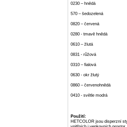
0230 – hnědá
570 – šedozelená
0820 – červená
0280 - tmavě hnědá
0610 – žlutá
0831 - růžová
0310 – fialová
0630 - okr žlutý
0860 – červenohnědá
0410 - světle modrá
Použití:
HETCOLOR jsou disperzní styr
vnitřních i venkovních prostor