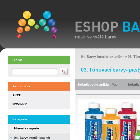
04. Barvy interiér-exteriér
- >
03. Tón
Hledat
03. Tónovací barvy- past
Seřadit podle artiklu
Seřadit
Akční zboží
AKCE
NOVINKY
Kategorie
Hlavní kategorie
04. Barvy interiér-exteriér