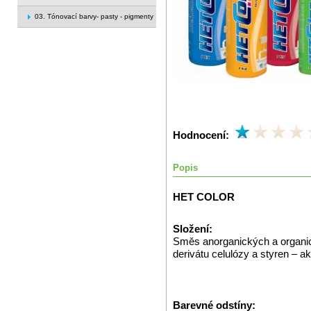
03. Tónovací barvy- pasty - pigmenty
Hodnocení:
Popis
HET COLOR
Složení:
Směs anorganických a organický
derivátu celulózy a styren – a
Barevné odstíny: