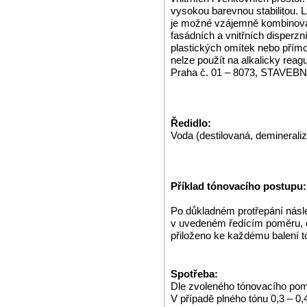
vysokou barevnou stabilitou. L
je možné vzájemně kombinova
fasádních a vnitřních disperzní
plastických omítek nebo přím
nelze použít na alkalicky rea
Praha č. 01 – 8073, STAVE
Ředidlo:
Voda (destilovaná, demineraliz
Příklad tónovacího postupu:
Po důkladném protřepání násl
v uvedeném ředícím poměru, dl
přiloženo ke každému balení t
Spotřeba:
Dle zvoleného tónovacího pom
V případě plného tónu 0,3 – 0