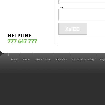
Text
Domů
AKCE
Nákupní košík
Nápověda
Obchodní podmínky
Regi