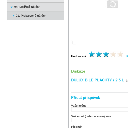
04. Malířské nátěry
01. Probarvené nátěry
3
Hodnocení:
Diskuze
DULUX BÍLÉ PLACHTY / 2,5 L
(p
Přidat příspěvek
Vaše jméno
Váš email (nebude zveřejněn)
Předmět