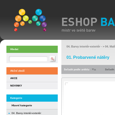
04. Barvy interiér-exteriér
- >
04. Mal
Hledat
01. Probarvené nátěry
Seřadit podle artiklu
Seřadit
Akční zboží
AKCE
NOVINKY
Kategorie
Hlavní kategorie
04. Barvy interiér-exteriér