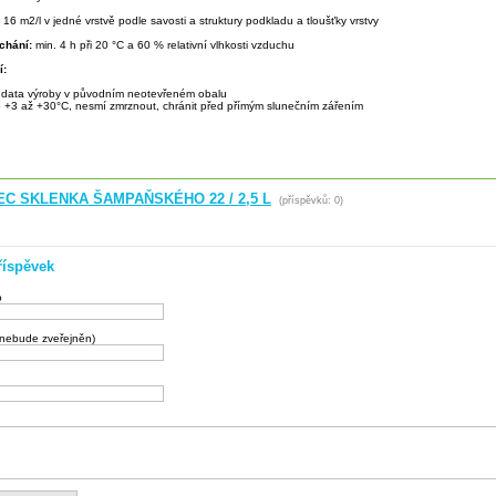
:
16 m2/l v jedné vrstvě podle savosti a struktury podkladu a tloušťky vrstvy
chání:
min. 4 h při 20 °C a 60 % relativní vlhkosti vzduchu
í:
d data výroby v původním neotevřeném obalu
otě +3 až +30°C, nesmí zmrznout, chránit před přímým slunečním zářením
EC SKLENKA ŠAMPAŇSKÉHO 22 / 2,5 L
(příspěvků: 0)
říspěvek
o
(nebude zveřejněn)