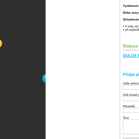
Vydatnost
Doba zasy
Skladován
• 4 roky o
• při tepl
Diskuze
DULUX 
Přidat p
Vaše jmén
Váš email 
Předmět
Text