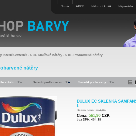
Domů
AKCE
Nákupní košík
Nápověda
y interiér-exteriér
- >
04. Malířské nátěry
- >
01. Probarvené nátěry
robarvené nátěry
le artiklu
Seřadit podle názvu
Seřadit podle ceny
DULUX EC SKLENKA ŠAMPAŇSK
L
Běžná cena:
624,00
Cena:
561,90
CZK
bez DPH: 464,38