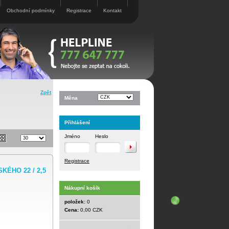
Obchodní podmínky
Registrace
Kontakt
Zpět
Měna
Přihlášení
Jméno
Heslo
Registrace
ÉHO 22 / 2,5
Nákupní košík
položek:
0
Cena:
0,00 CZK