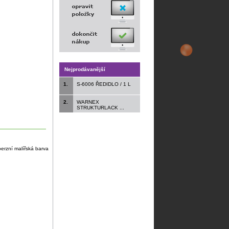
Nejprodávanější
1.
S-6006 ŘEDIDLO / 1 L
2.
WARNEX
STRUKTURLACK ...
rzní malířská barva
.