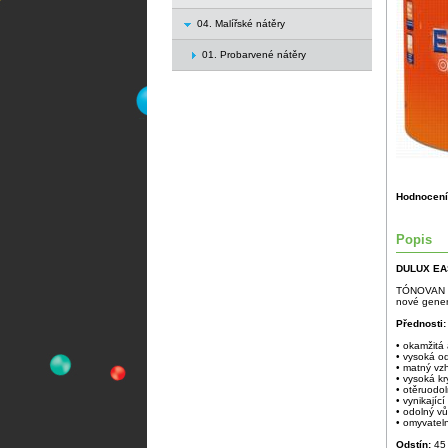
04. Malířské nátěry
01. Probarvené nátěry
Hodnocení
Popis
DULUX E
TÓNOVAN DI
nové genera
Přednosti:
• okamžitá
• vysoká o
• matný vz
• vysoká kr
• otěruodo
• vynikajíc
• odolný v
• omyvatel
Odstín:
45