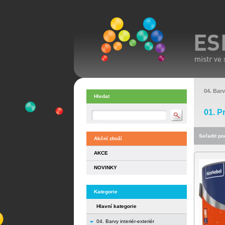
04. Barv
Hledat
01. P
Seřadit pod
Akční zboží
AKCE
NOVINKY
Kategorie
Hlavní kategorie
04. Barvy interiér-exteriér