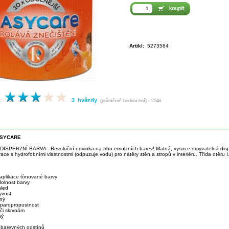
Artikl:
5273584
3 hvězdy
:
(průměrné hodnocení) - 254x
ASYCARE
SPERZNÍ BARVA - Revoluční novinka na trhu emulzních barev! Matná, vysoce omyvatelná dispe
ce s hydrofobními vlastnostmi (odpuzuje vodu) pro nátěry stěn a stropů v interiéru. Třída otěru I
 aplikace tónované barvy
dolnost barvy
hled
yvost
lný
í paropropustnost
ůči skrvnám
ný
 barevných odstínů